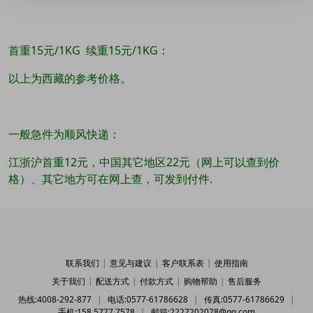
首重15元/1KG 续重15元/1KG：
以上为西藏的参考价格。
一般急件为顺风快递：
江浙沪首重12元，中国其它地区22元（网上可以查到价
格）、其它地方可在网上查，可发到付件.
联系我们
|
意见与建议
|
客户联系表
|
使用指南
关于我们
|
配送方式
|
付款方式
|
购物帮助
|
售后服务
热线:4008-292-877
|
电话:0577-61786628
|
传真:0577-61786629
|
手机:158 5777 7578
|
邮箱:2227202078@qq.com