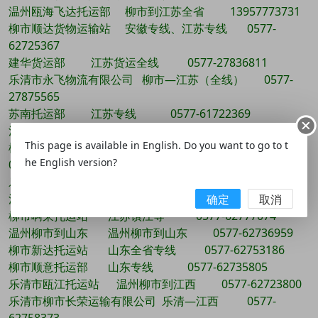
温州瓯海飞达托运部 柳市到江苏全省 13957773731
柳市顺达货物运输站 安徽专线、江苏专线 0577-
62725367
建华货运部 江苏货运全线 0577-27836811
乐清市永飞物流有限公司 柳市—江苏（全线） 0577-
27875565
苏南托运部 江苏专线 0577-61722369
江苏全线 江苏全线 0577-62088998
This page is available in English. Do you want to go to t
柳市阿荣托运站 江苏—南通、安微—滁州、郑州—洛阳
he English version?
0577-62777074
乐清市正大物流有限公司 辽宁沈阳锦州，山东济南青岛，
江苏淮阴 0577-62729657
确定
取消
柳市啊荣托运站 江苏镇江等 0577-62777074
温州柳市到山东 温州柳市到山东 0577-62736959
柳市新达托运站 山东全省专线 0577-62753186
柳市顺意托运部 山东专线 0577-62735805
乐清市瓯江托运站 温州柳市到江西 0577-62723800
乐清市柳市长荣运输有限公司 乐清—江西 0577-