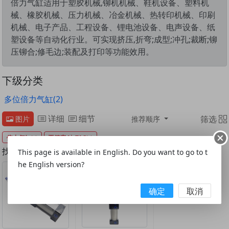
倍力气缸适用于塑胶机械,铆机机械、鞋机设备、塑料机
械、橡胶机械、压力机械、冶金机械、热转印机械、印刷
机械、电子产品、工程设备、锂电池设备、电声设备、纸
塑设备等自动化行业。可实现挤压,折弯;成型;冲孔;裁断;铆
压铆合;修毛边;装配及打印等功能效用。
下级分类
多位倍力气缸(2)
详细
细节
筛选
图片
推荐顺序
倍力气缸
亚德客AirTAC
找到2条
This page is available in English. Do you want to go to t
he English version?
确定
取消