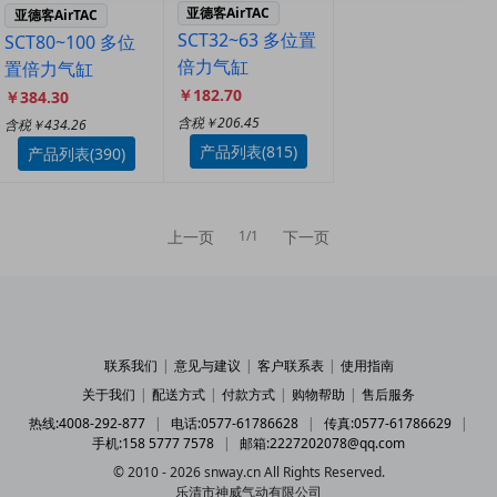
亚德客AirTAC
亚德客AirTAC
SCT32~63 多位置
SCT80~100 多位
倍力气缸
置倍力气缸
￥182.70
￥384.30
含税￥206.45
含税￥434.26
产品列表(815)
产品列表(390)
上一页
下一页
1/1
联系我们
|
意见与建议
|
客户联系表
|
使用指南
关于我们
|
配送方式
|
付款方式
|
购物帮助
|
售后服务
热线:4008-292-877
|
电话:0577-61786628
|
传真:0577-61786629
|
手机:158 5777 7578
|
邮箱:2227202078@qq.com
© 2010 - 2026 snway.cn All Rights Reserved.
乐清市神威气动有限公司