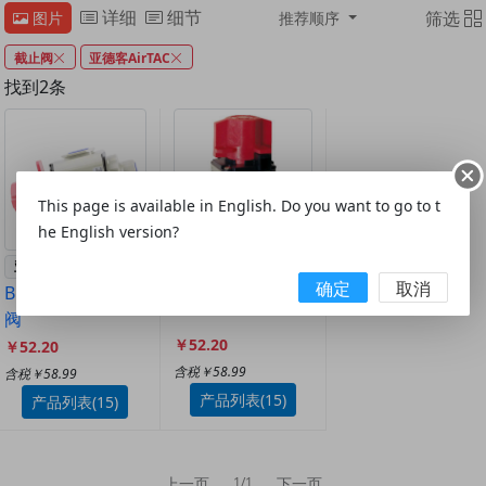
详细
细节
筛选
图片
推荐顺序
截止阀
亚德客AirTAC
找到2条
This page is available in English. Do you want to go to t
he English version?
亚德客AirTAC
亚德客AirTAC
确定
取消
B52-GZ 禁铜截止
GZ 截止阀
阀
￥52.20
￥52.20
含税￥58.99
含税￥58.99
产品列表(15)
产品列表(15)
上一页
下一页
1/1