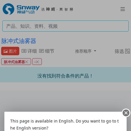
脉冲式油雾器
详细
细节
筛选
图片
推荐顺序
脉冲式油雾器
-
没有找到符合条件的产品！
联系我们
|
意见与建议
|
客户联系表
|
使用指南
This page is available in English. Do you want to go to t
关于我们
|
配送方式
|
付款方式
|
购物帮助
|
售后服务
he English version?
热线:4008-292-877
|
电话:0577-61786628
|
传真:0577-61786629
|