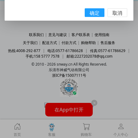
确定
取消
联系我们
|
意见与建议
|
客户联系表
|
使用指南
关于我们
|
配送方式
|
付款方式
|
购物帮助
|
售后服务
热线:4008-292-877
|
电话:0577-61786628
|
传真:0577-61786629
|
手机:158 5777 7578
|
邮箱:2227202078@qq.com
© 2010 - 2026 snway.cn All Rights Reserved.
乐清市神威气动有限公司
浙ICP备15007111号
×
在App中打开
首页
客服
购物车
个人中心