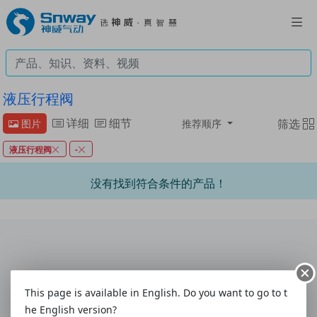
液压行程阀
详细
细节
筛选
图片
推荐顺序
液压行程阀
-
没有找到符合条件的产品！
联系我们
|
意见与建议
|
客户联系表
|
使用指南
This page is available in English. Do you want to go to t
关于我们
|
配送方式
|
付款方式
|
购物帮助
|
售后服务
he English version?
热线:4008-292-877
|
电话:0577-61786628
|
传真:0577-61786629
|