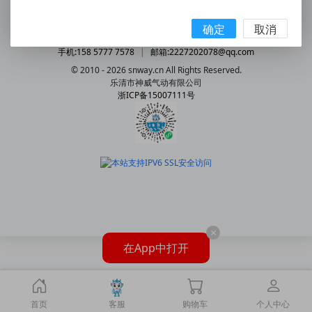
联系我们
|
意见与建议
|
客户联系表
|
使用指南
关于我们
|
配送方式
|
付款方式
|
购物帮助
|
售后服务
确定
取消
热线:4008-292-877
|
电话:0577-61786628
|
传真:0577-61786629
|
手机:158 5777 7578
|
邮箱:2227202078@qq.com
© 2010 - 2026 snway.cn All Rights Reserved.
乐清市神威气动有限公司
浙ICP备15007111号
×
在App中打开
首页
客服
购物车
个人中心