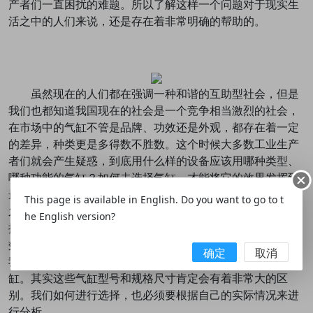
产者们一直困扰的难题。所以了解这样一个问题对于现实生
活之中的人们来说，还是存在着非常明确的帮助的。
虽然现在的人们都在强调一种和谐的互助型社会，但是
我们也都知道我国现在的社会是一个竞争相当激烈的社会，
在市场中的气缸不管是品牌、功效还是外观，都存在着一定
的差异，种类更是多得数不胜数。这个时候大多数工业生产
者们就会产生疑惑，到底用什么样的设备应该用哪种类型、
哪种功能的气缸？如何去选择气缸，才能将它的效果发挥到
最大？
气缸型号和规格尺寸
有什么不同的相关问题呢？除此
This page is available in English. Do you want to go to t
之外，还需要考量相关的经济问题，换句话说，也就是如何
he English version?
控制成本？所以，对于工业生产者来说，为了不断提高生产
效益，为了给众多的工业生产者们解决切身困扰他们的问题
确定
取消
我们要根据自己的实际情况和生产需要去推荐最合适的气
缸。其实这些气缸型号和规格尺寸肯定会有着非常大的区
别。我们如何进行选择，也必须要根据自己的实际情况来进
行分析。