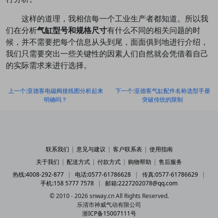
这样的道理，我相信每一个工业生产者都知道。所以我
们在分析
气缸型号和规格尺寸
有什么不同的相关问题的时
候，并不需要把每个信息从头到尾，面面俱到地进行介绍，
我们只需要突出一些关键性的因素人们自然就会凭借着自己
的实际需求来进行选择。
上一个:亚德客电磁阀接线图分析起来
下一个:亚德客气缸配件名称选型手册
明确吗？
突破传统的限制
联系我们
|
意见与建议
|
客户联系表
|
使用指南
关于我们
|
配送方式
|
付款方式
|
购物帮助
|
售后服务
热线:4008-292-877
|
电话:0577-61786628
|
传真:0577-61786629
|
手机:158 5777 7578
|
邮箱:2227202078@qq.com
© 2010 - 2026 snway.cn All Rights Reserved.
乐清市神威气动有限公司
浙ICP备15007111号