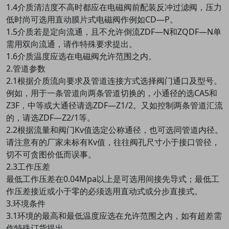
1.4介质清洁度不高时都应在电磁阀前配装反冲过滤阀，压力
低时尚可选用直动膜片式电磁阀作例如CD—P。
1.5介质若是定向流通，且不允许倒流ZDF—N和ZQDF—N单
需用双向流通，请作特殊要求提出。
1.6介质温度应选在电磁阀允许范围之内。
2.管道参数
2.1根据介质流向要求及管道连接方式选择阀门通口及型号。
例如，用于一条管道向两条管道切换的，小通径的选CA5和
Z3F，中等或大通径请选ZDF—Z1/2。又如控制两条管道汇流
的，请选ZDF—Z2/1等。
2.2根据流量和阀门Kv值选定公称通径，也可选同管道内径。
请注意有的厂家未标有Kv值，往往阀孔尺寸小于接口管径，
切不可贪图价低而误事。
2.3工作压差
最低工作压差在0.04Mpa以上是可选用间接先导式；最低工
作压差接近或小于零的必须选用直动式或分步直接式。
3.环境条件
3.1环境的最高和最低温度应选在允许范围之内，如有超差需
作特殊订货提出。