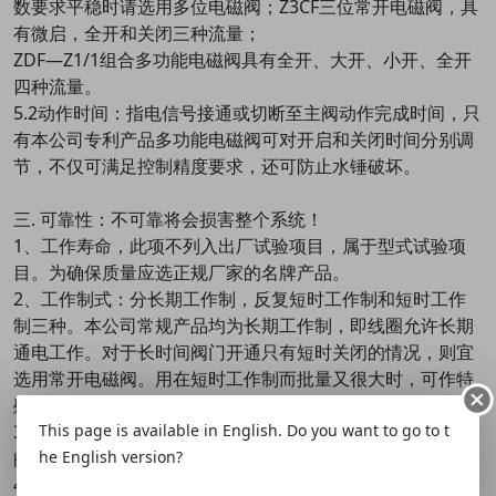
数要求平稳时请选用多位电磁阀；Z3CF三位常开电磁阀，具
有微启，全开和关闭三种流量；
ZDF—Z1/1组合多功能电磁阀具有全开、大开、小开、全开
四种流量。
5.2动作时间：指电信号接通或切断至主阀动作完成时间，只
有本公司专利产品多功能电磁阀可对开启和关闭时间分别调
节，不仅可满足控制精度要求，还可防止水锤破坏。
三. 可靠性：不可靠将会损害整个系统！
1、工作寿命，此项不列入出厂试验项目，属于型式试验项
目。为确保质量应选正规厂家的名牌产品。
2、工作制式：分长期工作制，反复短时工作制和短时工作
制三种。本公司常规产品均为长期工作制，即线圈允许长期
通电工作。对于长时间阀门开通只有短时关闭的情况，则宜
选用常开电磁阀。用在短时工作制而批量又很大时，可作特
殊订货以降低功耗。
3、工作频率：动作频率要求高时，结构应优选直动式电磁
This page is available in English. Do you want to go to t
阀，电源听优选交流。
he English version?
4、动作可靠性