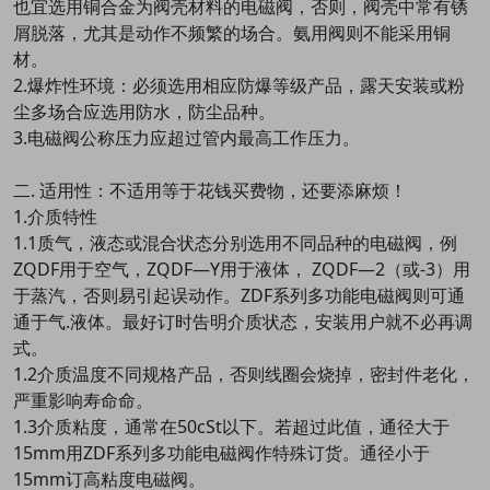
也宜选用铜合金为阀壳材料的电磁阀，否则，阀壳中常有锈
屑脱落，尤其是动作不频繁的场合。氨用阀则不能采用铜
材。
2.爆炸性环境：必须选用相应防爆等级产品，露天安装或粉
尘多场合应选用防水，防尘品种。
3.电磁阀公称压力应超过管内最高工作压力。
二. 适用性：不适用等于花钱买费物，还要添麻烦！
1.介质特性
1.1质气，液态或混合状态分别选用不同品种的电磁阀，例
ZQDF用于空气，ZQDF—Y用于液体， ZQDF—2（或-3）用
于蒸汽，否则易引起误动作。ZDF系列多功能电磁阀则可通
通于气.液体。最好订时告明介质状态，安装用户就不必再调
式。
1.2介质温度不同规格产品，否则线圈会烧掉，密封件老化，
严重影响寿命命。
1.3介质粘度，通常在50cSt以下。若超过此值，通径大于
15mm用ZDF系列多功能电磁阀作特殊订货。通径小于
15mm订高粘度电磁阀。