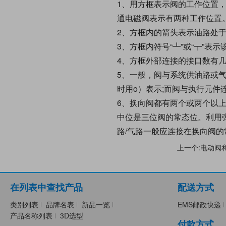
1、用方框表示阀的工作位置，
通电磁阀表示有两种工作位置
2、方框内的箭头表示油路处
3、方框内符号“┻”或“┳”表示
4、方框外部连接的接口数有几个
5、一般，阀与系统供油路或气
时用o）表示;而阀与执行元件
6、换向阀都有两个或两个以
中位是三位阀的常态位。利用
路/气路一般应连接在换向阀的
上一个:电动阀
在列表中查找产品
配送方式
类别列表
品牌名表
新品一览
EMS邮政快递
产品名称列表
3D选型
付款方式