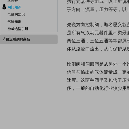
执行元器件等组成，以上所说
阀门知识
乎方向，流量，压力等等，以
电磁阀知识
气缸知识
先说方向控制阀，顾名思义就
神威选型手册
是所有气液动元器件里种类最
√ 最近看到的商品
两位三通，三位五通等等都属
体从溢流口流出，从而保护系
比例阀和伺服阀是从另外一个
信号与输出的气体流量成一定
速度。这两种阀里又包含了压
多，一般的自动化行业较少用