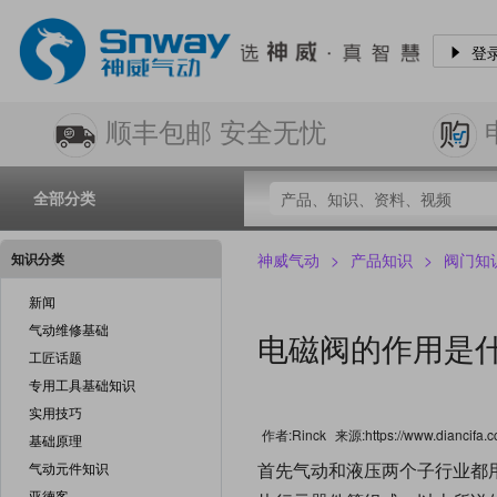
登
顺丰包邮 安全无忧
全部分类
知识分类
神威气动
>
产品知识
>
阀门知
新闻
气动维修基础
电磁阀的作用是
工匠话题
专用工具基础知识
实用技巧
作者:Rinck
来源:https://www.diancifa.c
基础原理
首先气动和液压两个子行业都
气动元件知识
亚德客