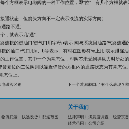
每个方框表示电磁阀的一种工作位置，即“位”，有几个方框就表示
。
于接通状态，但箭头方向不一定表示液流的实际方向;
该通路不通;
，就表示几“通”;
路连接的进油口/进气口用字母p表示;阀与系统回油路/气路连通的
连接的油口/气口用a、b等表示。有时在图形符号上用l表示泄漏油
上的工作位置，其中一个为常态位，即阀芯未受到操纵力时所处
弹簧复位的二位阀则以靠近弹簧的方框内的通路状态为其常态位
常态位上。
和电磁阀区别
下一个:电磁阀坏了有什么表现？
关于我们
物流托运
快递发货
配送范围
法律声明
满意度调查
经营宗旨
经营范围
公司介绍