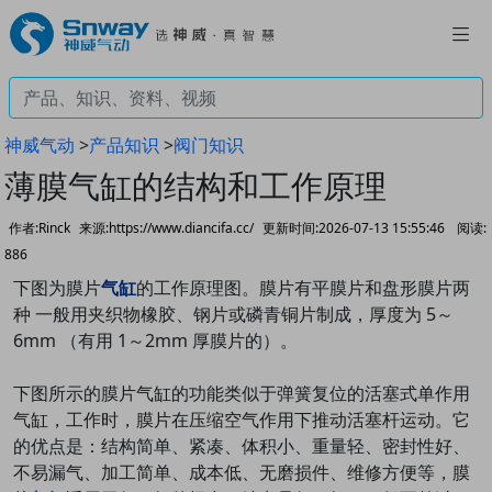
神威气动
>
产品知识
>
阀门知识
薄膜气缸的结构和工作原理
作者:Rinck
来源:https://www.diancifa.cc/
更新时间:2026-07-13 15:55:46
阅读:
886
下图为膜片
气缸
的工作原理图。膜片有平膜片和盘形膜片两
种 一般用夹织物橡胶、钢片或磷青铜片制成，厚度为 5～
6mm （有用 1～2mm 厚膜片的）。
下图所示的膜片气缸的功能类似于弹簧复位的活塞式单作用
气缸，工作时，膜片在压缩空气作用下推动活塞杆运动。它
的优点是：结构简单、紧凑、体积小、重量轻、密封性好、
不易漏气、加工简单、成本低、无磨损件、维修方便等，
膜