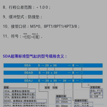
8、行程公差范围：﹢1.0 0；
9、缓冲型式：防撞垫；
10、接管口径：M5*0。8
PT1/8
PT1/4
PT3/8；
11、符号：
。
SDA超薄标准型气缸的型号规格含义：