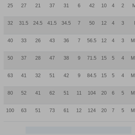
25
27
21
37
31
6
42
10
4
2
M
32
31.5
24.5
41.5
34.5
7
50
12
4
3
40
33
26
43
36
7
56.5
12
4
3
M
50
37
28
47
38
9
71.5
15
5
4
M
63
41
32
51
42
9
84.5
15
5
4
M
80
52
41
62
51
11
104
20
6
5
M
100
63
51
73
61
12
124
20
7
5
M