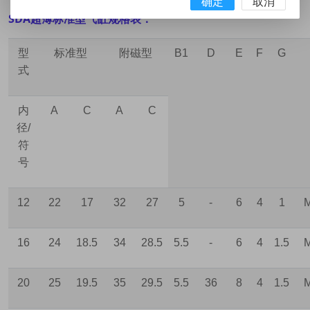
确定
取消
SDA超薄标准型气缸规格表：
型
标准型
附磁型
B1
D
E
F
G
式
内
A
C
A
C
径
/
符
号
12
22
17
32
27
5
-
6
4
1
M
16
24
18.5
34
28.5
5.5
-
6
4
1.5
M
20
25
19.5
35
29.5
5.5
36
8
4
1.5
M