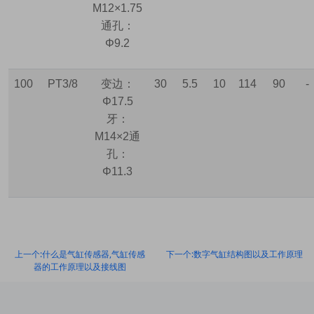
M12×1.75
通孔：
Φ9.2
100
PT3/8
变边：
30
5.5
10
114
90
-
Φ17.5
牙：
M14×2
通
孔：
Φ11.3
上一个:什么是气缸传感器,气缸传感
下一个:数字气缸结构图以及工作原理
器的工作原理以及接线图