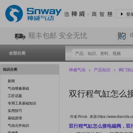
登
顺丰包邮 安全无忧
全部分类
知识分类
神威气动
>
产品知识
>
阀门知
新闻
气动维修基础
双行程气缸怎么
工匠话题
专用工具基础知识
实用技巧
作者:Rinck
来源:https://www.diancifa.c
基础原理
双行程气缸怎么接电磁阀，
双
气动元件知识
亚德客