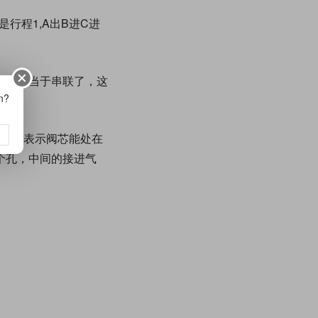
行程1,A出B进C进
个，相当于串联了，这
on?
。三位表示阀芯能处在
个孔，中间的接进气