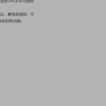
TPC4-4TD的控
伸出，断电则缩回。可
作的控制功能。