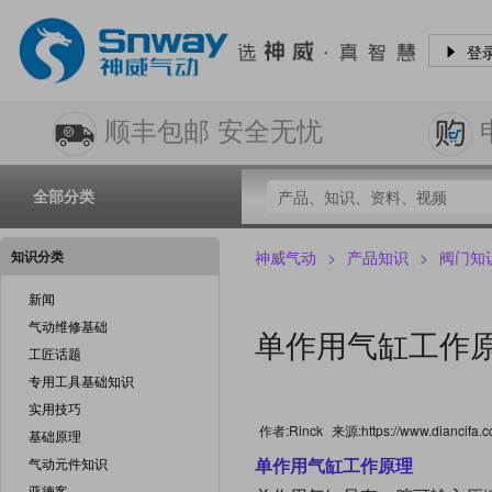
登
顺丰包邮 安全无忧
全部分类
知识分类
神威气动
>
产品知识
>
阀门知
新闻
气动维修基础
单作用气缸工作原
工匠话题
专用工具基础知识
实用技巧
作者:Rinck
来源:https://www.diancifa.c
基础原理
单作用气缸工作原理
气动元件知识
亚德客