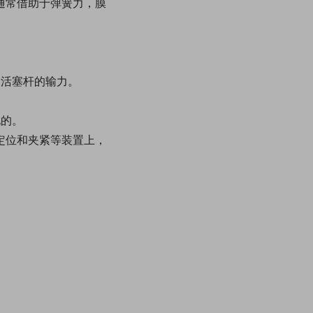
通常借助于弹簧力，膜
了活塞杆的输力。
。
化的。
定位和夹紧等装置上，