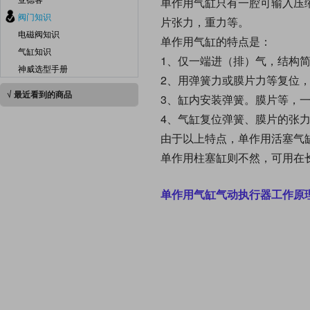
单作用气缸只有一腔可输入压
阀门知识
片张力，重力等。
电磁阀知识
单作用气缸的特点是：
气缸知识
1、仅一端进（排）气，结构
神威选型手册
2、用弹簧力或膜片力等复位
√ 最近看到的商品
3、缸内安装弹簧。膜片等，
4、气缸复位弹簧、膜片的张
由于以上特点，单作用活塞气
单作用柱塞缸则不然，可用在
单作用
气缸
气动执行器
工作原