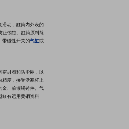
复滑动，缸筒内外表的
能防止锈蚀。缸筒原料除
。带磁性开关的
气缸
或
有密封圈和防尘圈，以
向精度，接受活塞杆上
合金、前倾铜铸件。气
型缸有运用黄铜资料