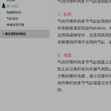
气动升降杆的多节气缸是由缸
阀门知识
电磁阀知识
1、缸筒
气缸知识
气动升降杆的多节气缸缸筒的
神威选型手册
外表粗糙度应到达Ra0.8u
√ 最近看到的商品
运用高碳钢管外，还是用高强
在耐腐蚀环境中运用的气缸，
2、端盖
气动升降杆的多节气缸端盖上
防止从活塞杆处向外漏气和防
少数的横向负载，减小活塞杆
动升降杆的多节气缸端盖过去
的。