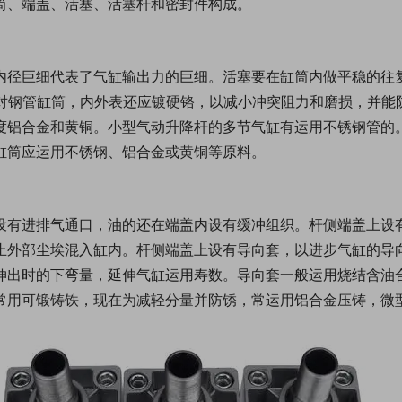
筒、端盖、活塞、活塞杆和密封件构成。
内径巨细代表了气缸输出力的巨细。活塞要在缸筒内做平稳的往
m。对钢管缸筒，内外表还应镀硬铬，以减小冲突阻力和磨损，并
度铝合金和黄铜。小型气动升降杆的多节气缸有运用不锈钢管的
缸筒应运用不锈钢、铝合金或黄铜等原料。
设有进排气通口，油的还在端盖内设有缓冲组织。杆侧端盖上设
止外部尘埃混入缸内。杆侧端盖上设有导向套，以进步气缸的导
伸出时的下弯量，延伸气缸运用寿数。导向套一般运用烧结含油
常用可锻铸铁，现在为减轻分量并防锈，常运用铝合金压铸，微