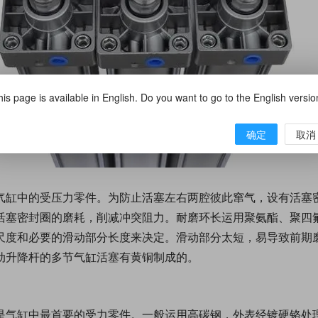
is page is available in English. Do you want to go to the English versi
确定
取消
气缸中的受压力零件。为防止活塞左右两腔彼此窜气，设有活塞
活塞密封圈的磨耗，削减冲突阻力。耐磨环长运用聚氨酯、聚四
尺度和必要的滑动部分长度来决定。滑动部分太短，易导致前期
动升降杆的多节气缸活塞有黄铜制成的。
是气缸中最首要的受力零件。一般运用高碳钢，外表经镀硬铬处