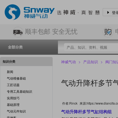
登
顺丰包邮 安全无忧
全部分类
知识分类
神威气动
>
产品知识
>
阀门知
新闻
气动维修基础
气动升降杆多节
工匠话题
专用工具基础知识
实用技巧
作者:Rinck
来源:https://www.diancifa.c
基础原理
气动升降杆多节气缸结构组
气动元件知识
亚德客