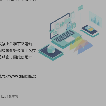
气缸上升和下
降运
动。
阳极氧化等多道工艺技
艺精密，因此使用方
威气动
www.diancifa.cc
用及注意事项