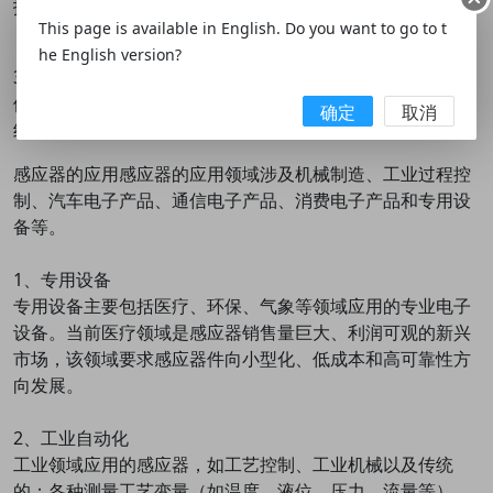
报警等与位置有关的动作控制。
This page is available in English. Do you want to go to t
he English version?
3、气缸的控制功能是有感应开关及控制器共同实现的，具
体的功能可以通过功能设置表设置所需的控制功能，这样的
确定
取消
组合可以实现各种控制设备的功能。
感应器的应用感应器的应用领域涉及机械制造、工业过程控
制、汽车电子产品、通信电子产品、消费电子产品和专用设
备等。
1、专用设备
专用设备主要包括医疗、环保、气象等领域应用的专业电子
设备。当前医疗领域是感应器销售量巨大、利润可观的新兴
市场，该领域要求感应器件向小型化、低成本和高可靠性方
向发展。
2、工业自动化
工业领域应用的感应器，如工艺控制、工业机械以及传统
的；各种测量工艺变量（如温度、液位、压力、流量等）