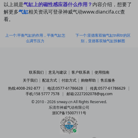
以上就是
气缸上的磁性感应器什么作用？
内容介绍，想要了
解更多
气缸
相关资讯可登录神威气动
www.diancifa.cc查
看。
上一个:平衡气缸的作用，平衡气缸怎
下一个:亚德客双轴气缸tn和tr的区
么调节压力
别，亚德客双轴气缸拆解图
联系我们
|
意见与建议
|
客户联系表
|
使用指南
关于我们
|
配送方式
|
付款方式
|
购物帮助
|
售后服务
热线:4008-292-877
|
电话:0577-61786628
|
传真:0577-61786629
|
手机:158 5777 7578
|
邮箱:2227202078@qq.com
© 2010 - 2026 snway.cn All Rights Reserved.
乐清市神威气动有限公司
浙ICP备15007111号