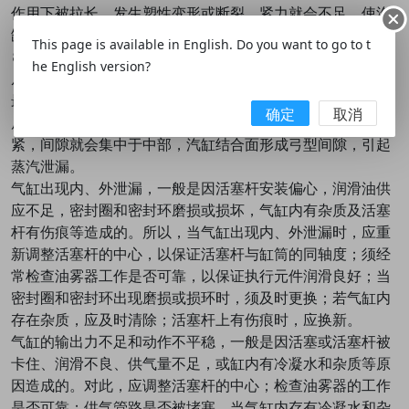
作用下被拉长，发生塑性变形或断裂，紧力就会不足，使汽
缸发生泄漏的现象。
This page is available in English. Do you want to go to t
⒏汽缸螺栓紧固的顺序不正确。一般的汽缸螺栓在紧固时是
he English version?
从中间向两边同时紧固，也就是从垂弧最大处或是受力变形
最大的地方紧固，这样就会把变形最大的处的间隙向汽缸前
确定
取消
后的自由端转移，最后间隙渐渐消失。如果是从两边向中间
紧，间隙就会集中于中部，汽缸结合面形成弓型间隙，引起
蒸汽泄漏。
气缸出现内、外泄漏，一般是因活塞杆安装偏心，润滑油供
应不足，密封圈和密封环磨损或损坏，气缸内有杂质及活塞
杆有伤痕等造成的。所以，当气缸出现内、外泄漏时，应重
新调整活塞杆的中心，以保证活塞杆与缸筒的同轴度；须经
常检查油雾器工作是否可靠，以保证执行元件润滑良好；当
密封圈和密封环出现磨损或损环时，须及时更换；若气缸内
存在杂质，应及时清除；活塞杆上有伤痕时，应换新。
气缸的输出力不足和动作不平稳，一般是因活塞或活塞杆被
卡住、润滑不良、供气量不足，或缸内有冷凝水和杂质等原
因造成的。对此，应调整活塞杆的中心；检查油雾器的工作
是否可靠；供气管路是否被堵塞。当气缸内存有冷凝水和杂