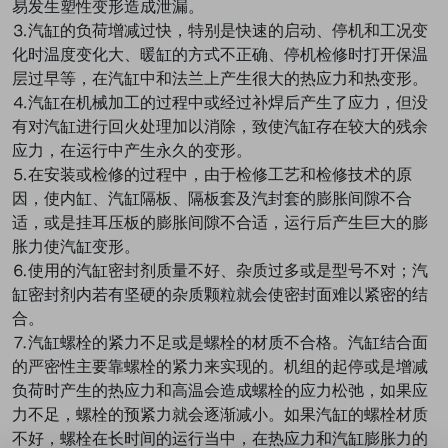
易发生塑性变形造成泄漏。
⒊汽缸的负荷增减过快，特别是快速的启动、停机和工况变
化时温度变化大、暖缸的方式不正确、停机检修时打开保温
层过早等，在汽缸中和法兰上产生很大的热应力和热变形。
⒋汽缸在机械加工的过程中或经过补焊后产生了应力，但没
有对汽缸进行回火处理加以消除，致使汽缸存在较大的残余
应力，在运行中产生永久的变形。
⒌在安装或检修的过程中，由于检修工艺和检修技术的原
因，使内缸、汽缸隔板、隔板套及汽封套的膨胀间隙不合
适，或是挂耳压板的膨胀间隙不合适，运行后产生巨大的膨
胀力使汽缸变形。
⒍使用的汽缸密封剂质量不好、杂质过多或是型号不对；汽
缸密封剂内若有坚硬的杂质颗粒就会使密封面难以紧密的结
合。
⒎汽缸螺栓的紧力不足或是螺栓的材质不合格。汽缸结合面
的严密性主要靠螺栓的紧力来实现的。机组的起停或是增减
负荷时产生的热应力和高温会造成螺栓的应力松弛，如果应
力不足，螺栓的预紧力就会逐渐减小。如果汽缸的螺栓材质
不好，螺栓在长时间的运行当中，在热应力和汽缸膨胀力的