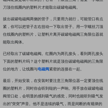
刀顶住线圈内的塑料片才能取出
碳罐电磁阀。
拔出
碳罐电磁阀
两侧的管子，只要用力就行，可能管口有点
紧，你可以把管子左右扭动一下取出管子。
用一字螺丝刀顶
住线圈内的塑料片，让塑料片离开
碳罐电磁阀
三角限位器就
能取出阀体。
已经取出了
碳罐电磁阀
。红圈内为两孔接头，看到两孔接头
下面的塑料片吗？这个塑料片就是顶住
碳罐电磁阀
的三角限
位的地方，让线圈与
电磁阀
紧密的连接在一起。
最后，开始安装，在安装时要注意三角限位器一定要顶住线
圈的塑料片，同时你会听到哒的一声响。
用手放在
碳罐电磁
阀
管口处，会明显的感到吸气的感觉，同时也能听到吸气发
出的“突突”声音。他不是连续的吸气，而是间断的有规律的