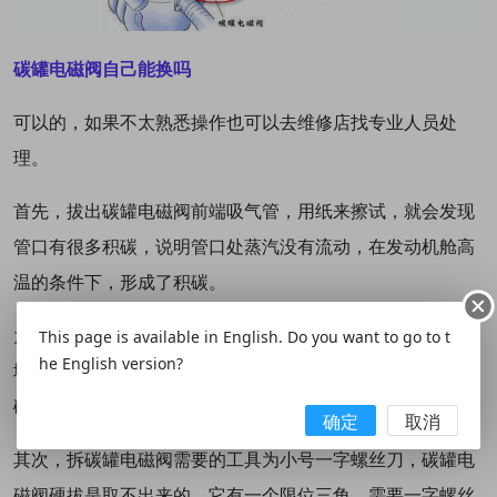
碳罐电磁阀自己能换吗
可以的，如果不太熟悉操作也可以去维修店找专业人员处
理。
首先，
拔出
碳罐电磁阀
前端吸气管，用纸来擦试，就会发现
管口有很多积碳，说明管口处蒸汽没有流动，在发动机舱高
温的条件下，形成了积碳。
为了更好的证实
碳罐电磁阀的
故障，启动发动机后，用纸巾
This page is available in English. Do you want to go to t
he English version?
堵住
碳罐电磁阀的
管口，看到纸巾无任何反应，说明
碳罐电
磁阀
不在工作。
确定
取消
其次，拆
碳罐电磁阀
需要的工具为小号一字螺丝刀，
碳罐电
磁阀
硬拔是取不出来的，它有一个限位三角，需要一字螺丝