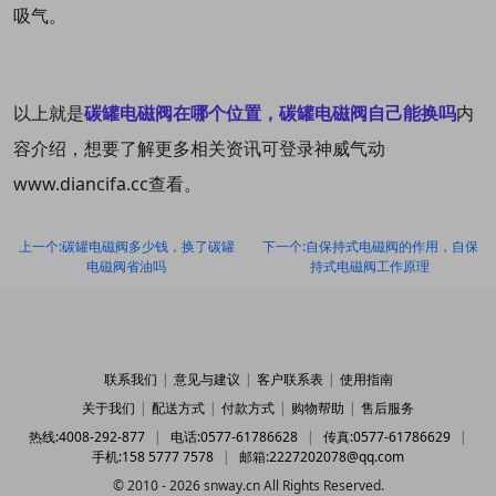
吸气。
以上就是
碳罐电磁阀在哪个位置，碳罐电磁阀自己能换吗
内
容介绍，想要了解更多相关资讯可登录神威气动
www.diancifa.cc查看。
上一个:碳罐电磁阀多少钱，换了碳罐
下一个:自保持式电磁阀的作用，自保
电磁阀省油吗
持式电磁阀工作原理
联系我们
|
意见与建议
|
客户联系表
|
使用指南
关于我们
|
配送方式
|
付款方式
|
购物帮助
|
售后服务
热线:4008-292-877
|
电话:0577-61786628
|
传真:0577-61786629
|
手机:158 5777 7578
|
邮箱:2227202078@qq.com
© 2010 - 2026 snway.cn All Rights Reserved.