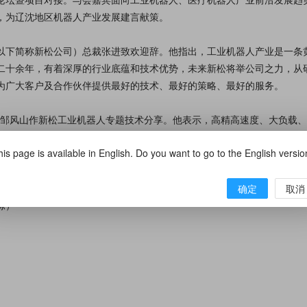
，为辽沈地区机器人产业发展建言献策。
以下简称新松公司）总裁张进致欢迎辞。他指出，工业机器人产业是一条
二十余年，有着深厚的行业底蕴和技术优势，未来新松将举公司之力，从
为广大客户及合作伙伴提供最好的技术、最好的策略、最好的服务。
裁邹风山作新松工业机器人专题技术分享。他表示，高精高速度、大负载
is page is available in English. Do you want to go to the English versi
公司分别与秦皇岛中秦智能装备有限公司、成都环龙智能机器人有限公司
公司签署《项目合作协议》。
确定
取消
栋）