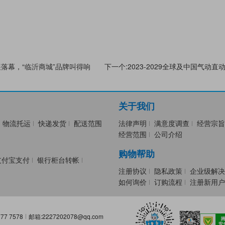
展落幕，“临沂商城”品牌叫得响
下一个:2023-2029全球及中国气动
关于我们
物流托运
快递发货
配送范围
法律声明
满意度调查
经营宗旨
经营范围
公司介绍
购物帮助
支付宝支付
银行柜台转帐
注册协议
隐私政策
企业级解决
如何询价
订购流程
注册新用户
77 7578
邮箱:2227202078@qq.com