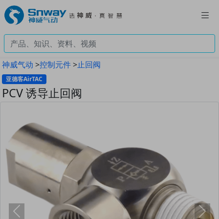
神威气动
>
控制元件
>
止回阀
亚德客AirTAC
PCV 诱导止回阀