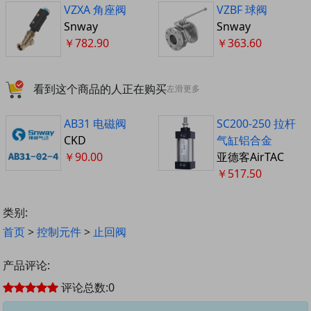
VZXA 角座阀
VZBF 球阀
Snway
Snway
￥782.90
￥363.60
看到这个商品的人正在购买
左滑更多
AB31 电磁阀
SC200-250 拉杆
CKD
气缸铝合金
￥90.00
亚德客AirTAC
￥517.50
类别:
首页
>
控制元件
>
止回阀
产品评论:
评论总数:
0