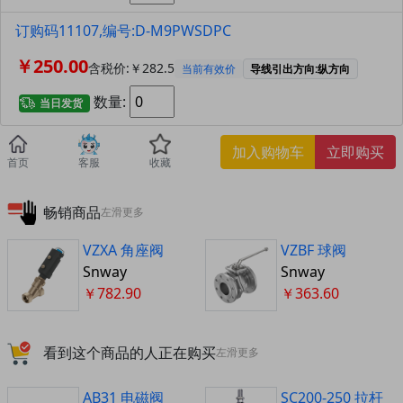
订购码11107,编号:D-M9PWSDPC
￥250.00
含税价:￥282.5
当前有效价
导线引出方向:纵方向
数量:
当日发货
加入购物车
立即购买
首页
客服
收藏
畅销商品
左滑更多
VZXA 角座阀
VZBF 球阀
Snway
Snway
￥782.90
￥363.60
看到这个商品的人正在购买
左滑更多
AB31 电磁阀
SC200-250 拉杆