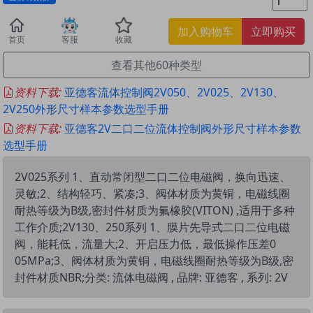
加入购物车
立即购买
首页
客服
收藏
查看其他60种类型
资料下载:
亚德客流体控制阀2V050、2V025、2V130、
2V250外形尺寸样本参数选型手册
资料下载:
亚德客2V二口二位流体控制阀外形尺寸样本参数
选型手册
2V025系列 1、直动常闭型二口二位电磁阀，换向迅速、
灵敏;2、结构轻巧、紧凑;3、阀体材质为黄铜，电磁线圈
耐热等级为B级,密封件材质为氟橡胶(VITON) ,适用于多种
工作介质;2V130、250系列 1、膜片先导式二口二位电磁
阀，能耗低，流量大;2、开启压力低，最低操作压差0
05MPa;3、阀体材质为黄铜，电磁线圈耐热等级为B级,密
封件材质NBR;分类: 流体电磁阀 , 品牌: 亚德客 , 系列: 2V