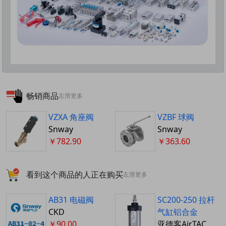
畅销商品
左滑更多
VZXA 角座阀
VZBF 球阀
Snway
Snway
￥782.90
￥363.60
看到这个商品的人正在购买
左滑更多
AB31 电磁阀
SC200-250 拉杆
CKD
气缸铝合金
￥90.00
亚德客AirTAC