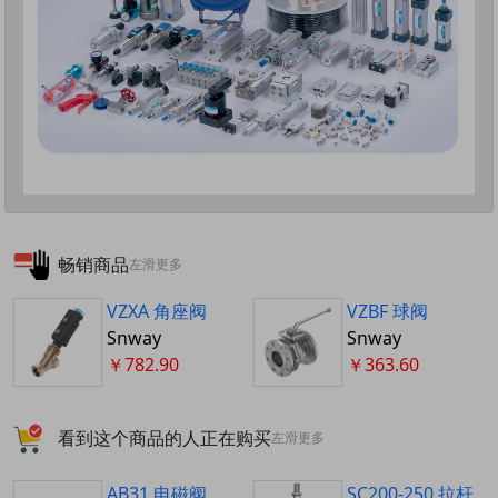
畅销商品
左滑更多
VZXA 角座阀
VZBF 球阀
Snway
Snway
￥782.90
￥363.60
看到这个商品的人正在购买
左滑更多
AB31 电磁阀
SC200-250 拉杆