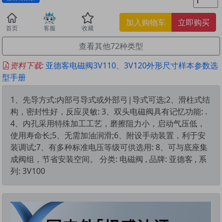
加入购物车
立即购买
首页
客服
收藏
查看其他72种类型
资料下载:
亚德客电磁阀3V110、3V120外形尺寸样本参数选
型手册
1、先导方式:内部弓导式或外部弓|导式可选;2、滑柱式结
构，密封性好，反应灵敏: 3、双头电磁阀具有记忆功能: .
4、内孔采用特殊加工工艺，磨擦阻力小，启动气压低，
使用寿命长;5、无需加油润滑;6、附设手动装置，利于安
装调试;7、有多种标准电压等级可供选用: 8、可与底座集
成阀组，节省安装空间。 分类: 电磁阀 , 品牌: 亚德客 , 系
列: 3V100