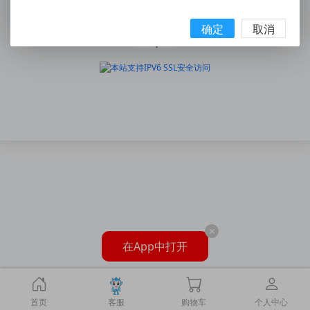
浙ICP备15007111号
确定
取消
×
在App中打开
首页
客服
购物车
个人中心