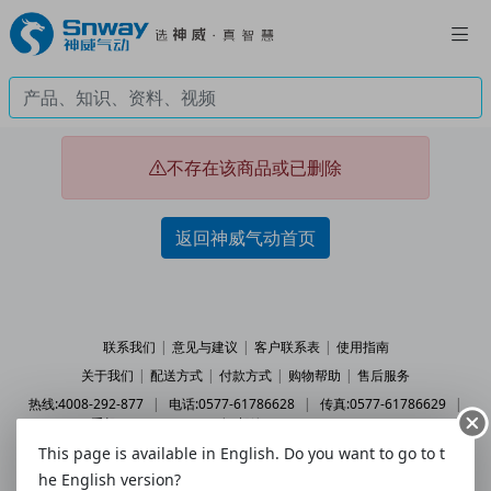
不存在该商品或已删除
返回神威气动首页
联系我们
|
意见与建议
|
客户联系表
|
使用指南
关于我们
|
配送方式
|
付款方式
|
购物帮助
|
售后服务
热线:4008-292-877
|
电话:0577-61786628
|
传真:0577-61786629
|
手机:158 5777 7578
|
邮箱:2227202078@qq.com
This page is available in English. Do you want to go to t
© 2010 - 2026 snway.cn All Rights Reserved.
乐清市神威气动有限公司
he English version?