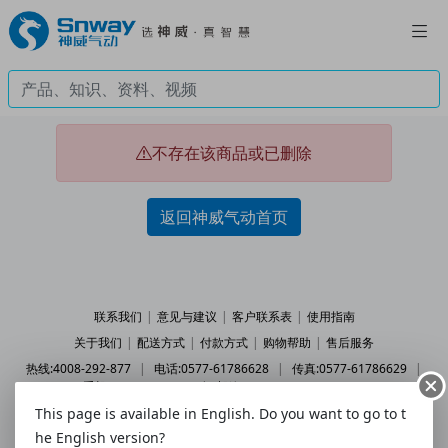
不存在该商品或已删除
返回神威气动首页
联系我们
|
意见与建议
|
客户联系表
|
使用指南
关于我们
|
配送方式
|
付款方式
|
购物帮助
|
售后服务
热线:4008-292-877
|
电话:0577-61786628
|
传真:0577-61786629
|
手机:158 5777 7578
|
邮箱:2227202078@qq.com
This page is available in English. Do you want to go to t
© 2010 - 2026 snway.cn All Rights Reserved.
乐清市神威气动有限公司
he English version?