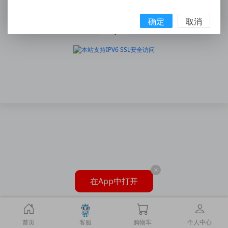
浙ICP备15007111号
确定
取消
×
在App中打开
首页
客服
购物车
个人中心