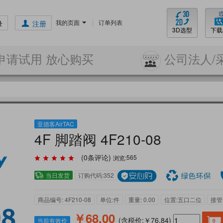
我的页面
|
订单列表
录
注册
3D选型
下载
申请试用 放心购买
公司法人/
亚德客AirTAC
4F 脚踏阀 4F210-08
(
0
条评论)
浏览:
565
当日发货
订购代码:352
商品编号: 4F210-08
单位:件
重量: 0.00
位置:五口二位
接管口
￥68.00
(含税价:￥76.84)
当前有效价
0