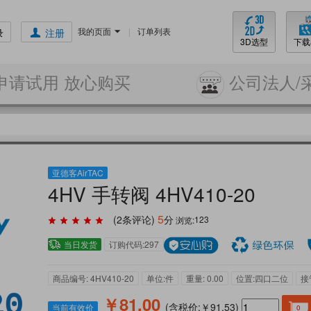
我的页面
|
订单列表
录
注册
3D选型
下载
申请试用 放心购买
公司法人/
亚德客AirTAC
4HV 手转阀 4HV410-20
5
(
2
条评论)
分
浏览:
123
当日发货
订购代码:297
商品编号: 4HV410-20
单位:件
重量: 0.00
位置:四口二位
接
￥81.00
(含税价:￥91.53)
当前有效价
0