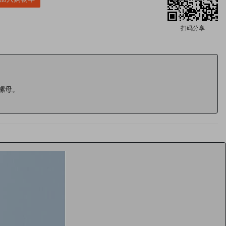
扫码分享
螺母。