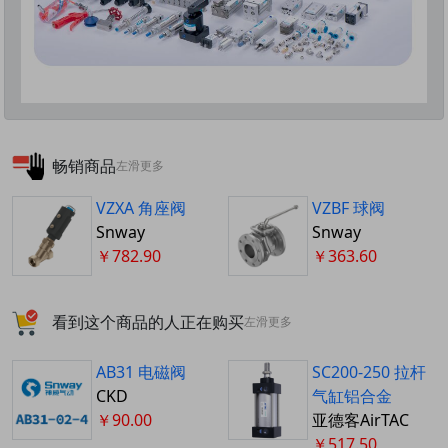
畅销商品
左滑更多
VZXA 角座阀
VZBF 球阀
Snway
Snway
￥782.90
￥363.60
看到这个商品的人正在购买
左滑更多
AB31 电磁阀
SC200-250 拉杆
CKD
气缸铝合金
￥90.00
亚德客AirTAC
￥517.50