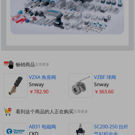
畅销商品
左滑更多
VZXA 角座阀
VZBF 球阀
Snway
Snway
￥782.90
￥363.60
看到这个商品的人正在购买
左滑更多
AB31 电磁阀
SC200-250 拉杆
CKD
气缸铝合金