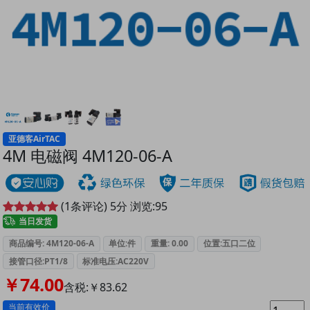
亚德客AirTAC
4M 电磁阀 4M120-06-A
(
1
条评论)
5
分
浏览:
95
当日发货
商品编号: 4M120-06-A
单位:件
重量: 0.00
位置:五口二位
接管口径:PT1/8
标准电压:AC220V
￥74.00
含税:￥83.62
当前有效价