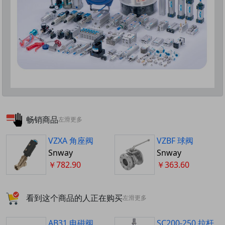
畅销商品
左滑更多
VZXA 角座阀
VZBF 球阀
Snway
Snway
￥782.90
￥363.60
看到这个商品的人正在购买
左滑更多
AB31 电磁阀
SC200-250 拉杆