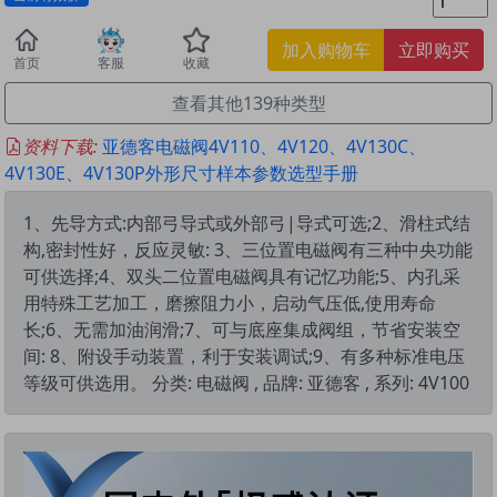
加入购物车
立即购买
首页
客服
收藏
查看其他139种类型
资料下载:
亚德客电磁阀4V110、4V120、4V130C、
4V130E、4V130P外形尺寸样本参数选型手册
1、先导方式:内部弓导式或外部弓|导式可选;2、滑柱式结
构,密封性好，反应灵敏: 3、三位置电磁阀有三种中央功能
可供选择;4、双头二位置电磁阀具有记忆功能;5、内孔采
用特殊工艺加工，磨擦阻力小，启动气压低,使用寿命
长;6、无需加油润滑;7、可与底座集成阀组，节省安装空
间: 8、附设手动装置，利于安装调试;9、有多种标准电压
等级可供选用。 分类: 电磁阀 , 品牌: 亚德客 , 系列: 4V100