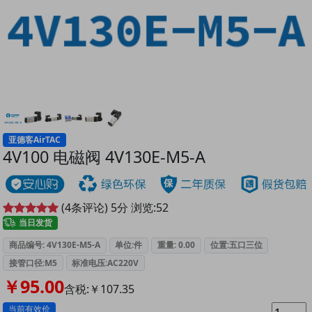
亚德客AirTAC
4V100 电磁阀 4V130E-M5-A
(
4
条评论)
5
分
浏览:
52
当日发货
商品编号: 4V130E-M5-A
单位:件
重量: 0.00
位置:五口三位
接管口径:M5
标准电压:AC220V
￥95.00
含税:￥107.35
当前有效价