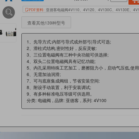
亚德客电磁阀4V110、4V120、4V130C、4V130E、
PDF资料:
查看其他139种型号
1、先导方式:内部弓导式或外部弓|导式可选;
2、滑柱式结构,密封性好，反应灵敏:
3、三位置电磁阀有三种中央功能可供选择;
4、双头二位置电磁阀具有记忆功能;
5、内孔采用特殊工艺加工，磨擦阻力小，启动气压低,使用
6、无需加油润滑;
7、可与底座集成阀组，节省安装空间:
8、附设手动装置，利于安装调试;
9、有多种标准电压等级可供选用。
分类: 电磁阀 , 品牌: 亚德客 , 系列: 4V100