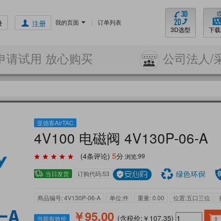
我的页面
|
订单列表
录
注册
3D选型
下载
申请试用 放心购买
公司法人/
亚德客AirTAC
4V100 电磁阀 4V130P-06-A
5
(
4
条评论)
分
浏览:
99
当日发货
订购代码:53
商品编号: 4V130P-06-A
单位:件
重量: 0.00
位置:五口三位
￥95.00
(含税价:￥107.35)
当前有效价
0