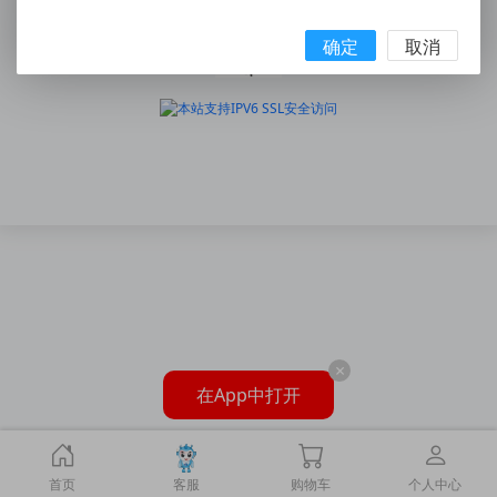
浙ICP备15007111号
确定
取消
×
在App中打开
首页
客服
购物车
个人中心