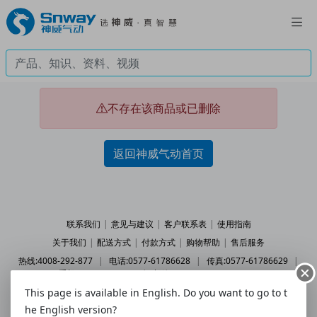
不存在该商品或已删除
返回神威气动首页
联系我们
|
意见与建议
|
客户联系表
|
使用指南
关于我们
|
配送方式
|
付款方式
|
购物帮助
|
售后服务
热线:4008-292-877
|
电话:0577-61786628
|
传真:0577-61786629
|
手机:158 5777 7578
|
邮箱:2227202078@qq.com
This page is available in English. Do you want to go to t
© 2010 - 2026 snway.cn All Rights Reserved.
乐清市神威气动有限公司
he English version?