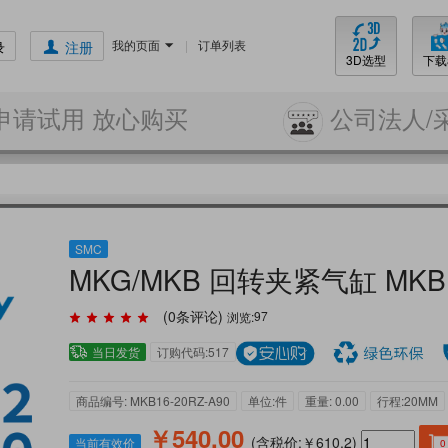
我的页面
|
订单列表
录
注册
3D选型
下载
申请试用 放心购买
公司法人/
SMC
MKG/MKB 回转夹紧气缸 MKB16
(
0
条评论)
浏览:
97
当日发货
订购代码:517
商品编号: MKB16-20RZ-A90
单位:件
重量: 0.00
行程:20MM
￥540.00
(含税价:￥610.2)
当前有效价
0