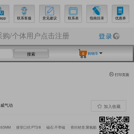
app
联系客服
意见建议
联系表
指南目录
优惠券
采购/个体用户点击注册
购物车
搜索
0
打印页面
加入收藏
:63MM
接管口径:PT3/8
磁石:不带磁
密封材质:聚氨酯