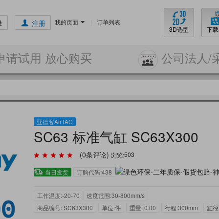
我的页面
|
订单列表
录
注册
3D选型
下载
申请试用 放心购买
公司法人/
亚德客AirTAC
SC63 标准气缸 SC63X300
(
0
条评论)
浏览:
503
当日发货
订购代码:438
工作温度:-20-70
速度范围:30-800mm/s
商品编号: SC63X300
单位:件
重量: 0.00
行程:300mm
缸径