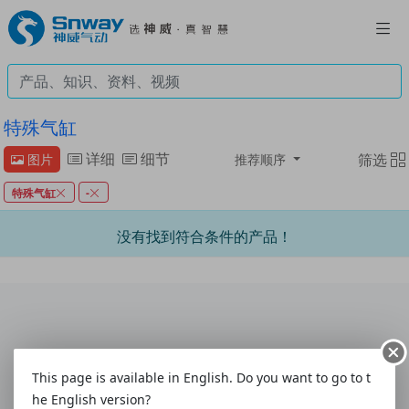
特殊气缸
详细
细节
筛选
图片
推荐顺序
特殊气缸
-
没有找到符合条件的产品！
联系我们
|
意见与建议
|
客户联系表
|
使用指南
This page is available in English. Do you want to go to t
关于我们
|
配送方式
|
付款方式
|
购物帮助
|
售后服务
he English version?
热线:4008-292-877
|
电话:0577-61786628
|
传真:0577-61786629
|