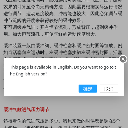
效果的计算至今尚无精确方法，因此需要根据实际运行情况
进行调节；运动速度较高、冲击能也较大，因此必须调节缓
冲节流阀的开度来获得较好的缓冲效果。
不可调缓冲气缸：开有恒节流孔，形成背压，起到缓冲作
用。加大恒节流孔，可使气缸的运动速度增大。
缓冲装置一般由缓冲阀、缓冲柱塞和缓冲密封圈等组成。例
如当活塞向左运动时，左缓冲柱塞接触左缓冲密封圈，活塞
左侧便形成一个封闭气室(称为缓冲腔)。缓冲腔气体根据缓
冲阀开度向外排气，活塞继续左行，气体绝热压缩，压力上
This page is available in English. Do you want to go to t
升，压力对活塞产生反作用力，使活塞减速、停止，避免撞
he English version?
击。当气缸行程接近终端时，由于缓冲装置的作用，可以防
止高速运动的活塞撞击缸盖。
确定
取消
缓冲气缸进气压力调节
还得看你的气缸气压是多少。我原来做的时候都是调在5个
大气压。（当然也能更大，但是大了也会有其它问题）。直