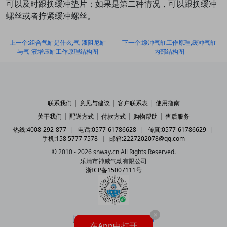
可以及时跟换缓冲垫片；如果是第二种情况，可以跟换缓冲
螺丝或者拧紧缓冲螺丝。
上一个:组合气缸是什么,气-液阻尼缸
下一个:缓冲气缸工作原理,缓冲气缸
与气-液增压缸工作原理结构图
内部结构图
联系我们
|
意见与建议
|
客户联系表
|
使用指南
关于我们
|
配送方式
|
付款方式
|
购物帮助
|
售后服务
热线:4008-292-877
|
电话:0577-61786628
|
传真:0577-61786629
|
手机:158 5777 7578
|
邮箱:2227202078@qq.com
© 2010 - 2026 snway.cn All Rights Reserved.
乐清市神威气动有限公司
浙ICP备15007111号
×
在App中打开