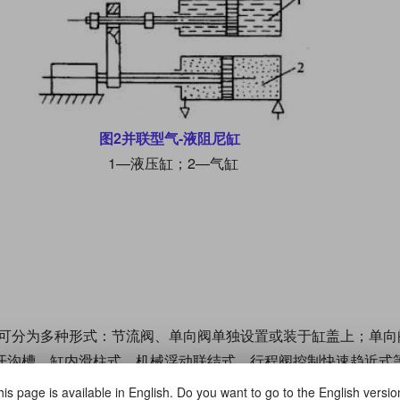
图2并联型气-液阻尼缸
1—液压缸；2—气缸
尚可分为多种形式：节流阀、单向阀单独设置或装于缸盖上；单向
开沟槽、缸内滑柱式、机械浮动联结式、行程阀控制快速趋近式
活塞上带有挡板式单向阀，活塞向右运动时，挡板离开活塞，单向
is page is available in English. Do you want to go to the English versi