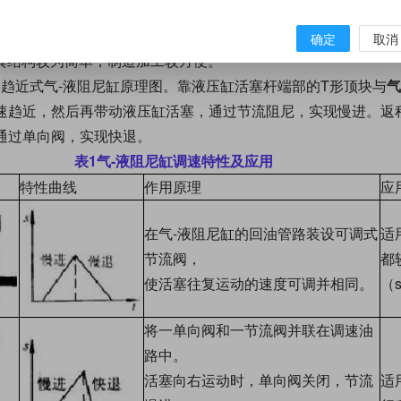
向阀孔）流至左腔，实现快退，用活塞上孔的多少和大小来控制
孔，单向阀关闭，液压缸左腔的油经节流阀流至右腔（经缸外管
确定
取消
其结构较为简单，制造加工较方便。
趋近式气-液阻尼缸原理图。靠液压缸活塞杆端部的T形顶块与
气
快速趋近，然后再带动液压缸活塞，通过节流阻尼，实现慢进。返
通过单向阀，实现快退。
表1气-液阻尼缸调速特性及应用
特性曲线
作用原理
应
在气-液阻尼缸的回油管路装设可调式
适
节流阀，
都
使活塞往复运动的速度可调并相同。
（
将一单向阀和一节流阀并联在调速油
路中。
活塞向右运动时，单向阀关闭，节流
适