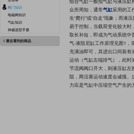
组合气缸一般指气缸与液压缸相
阀门知识
众所周知，通常
气缸
采用的工
电磁阀知识
生“爬行”或“自走”现象；而
气缸知识
易于控制，当载荷变化较大时，
神威选型手册
取长补短，即成为气动系统中
√ 最近看到的商品
气-液阻尼缸工作原理见图1
充满油即可，其进出口间装有
运动（气缸左端排气），此时
节流阀阀口开大，则液压缸左
阻，两活塞运动速度会减慢。
力应是气缸中压缩空气产生的