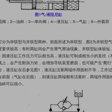
图1气-液阻尼缸
流阀；2—油杯；3—单向阀；4—液压缸；5—气缸；6—外载荷
可分为串联型与并联型两种。前面所述为串联型，图2为并联型气
度要求较高；有时两缸间会产生窜气窜油现象。并联型缸体较短
；因液压缸工作压力可以相当高，液压缸可制成相当小的直径（
上，会产生附加力矩，会增加导轨装置磨损，也可能产生“爬行”
分，液压缸在后参见图1，液压缸活塞两端作用面积不等，工作
在前面（气缸在后面），则液压缸两端都有活塞杆，两端作用面
油杯可以很小。