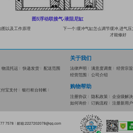
图5浮动联接气-液阻尼缸
构图以及工作原理
下一个:缓冲气缸怎么调节缓冲,进气
才能修好
关于我们
物流托运
快递发货
配送范围
法律声明
满意度调查
经营宗旨
经营范围
公司介绍
购物帮助
支付宝支付
银行柜台转帐
注册协议
隐私政策
企业级解决
如何询价
订购流程
注册新用户
77 7578
邮箱:2227202078@qq.com