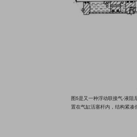
图5是又一种浮动联接气-液
置在气缸活塞杆内，结构紧凑但