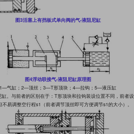
图3活塞上有挡板式单向阀的气-液阻尼缸
图4浮动联接气-液阻尼缸原理图
1—气缸；2—顶丝；3—T形顶块；4—拉钩；5—液压缸
阻尼缸。与前者的区别在于：T形顶块和拉钩装设位置不同，前者
不易调整空行程s1（前者调节顶丝即可方便调节s1的大小）。