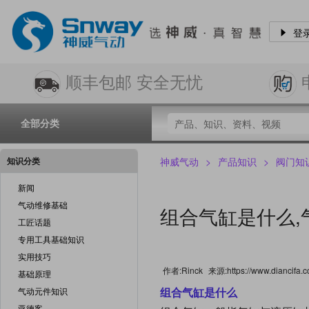
登
顺丰包邮 安全无忧
全部分类
知识分类
神威气动
>
产品知识
>
阀门知
新闻
气动维修基础
组合气缸是什么,
工匠话题
专用工具基础知识
实用技巧
作者:Rinck
来源:https://www.diancifa.c
基础原理
组合气缸是什么
气动元件知识
亚德客