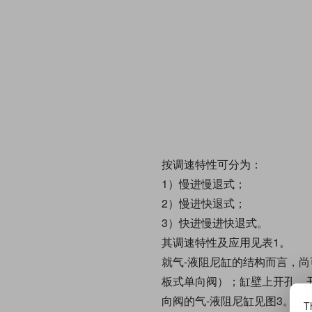
按调速特性可分为：
1）慢进慢退式；
2）慢进快退式；
3）快进慢进快退式。
其调速特性及应用见表1。
就气-液阻尼缸的结构而言，
板式单向阀）；缸壁上开孔、
向阀的气-液阻尼缸见图3。
Th