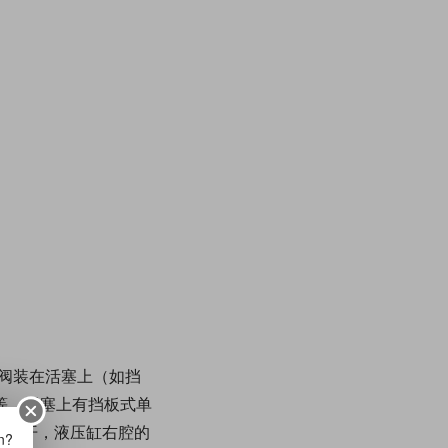
阀装在活塞上（如挡
等。活塞上有挡板式单
阀打开，液压缸右腔的
on?