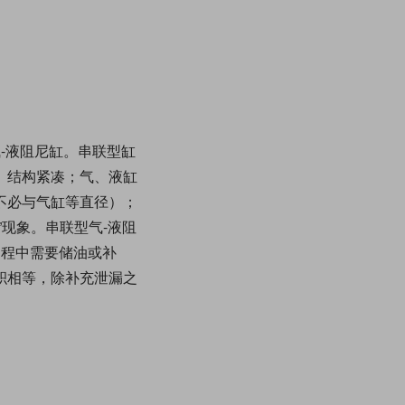
-液阻尼缸。串联型缸
、结构紧凑；气、液缸
不必与气缸等直径）；
现象。串联型气-液阻
过程中需要储油或补
积相等，除补充泄漏之