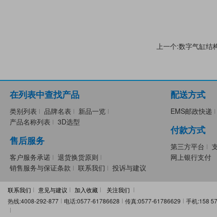
上一个:数字气缸结
在列表中查找产品
配送方式
类别列表
品牌名表
新品一览
EMS邮政快递
产品名称列表
3D选型
付款方式
售后服务
第三方平台
客户服务承诺
退货换货原则
网上银行支付
销售服务与保证条款
联系我们
投诉与建议
联系我们
意见与建议
加入收藏
关注我们
热线:4008-292-877
电话:0577-61786628
传真:0577-61786629
手机:158 57