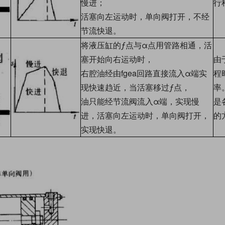
慢进；
行
活塞向左运动时，单向阀打开，不经
节流快退。
将液压缸的ƒ点与α点用管路相通，活
塞开始向右运动时，
由
右腔油经由fgea回路直接流入α端实
程
现快速趋近，当活塞移过ƒ点，
率
油只能经节流阀流入α端，实现慢
是
进，活塞向左运动时，单向阀打开，
的
实现快退。