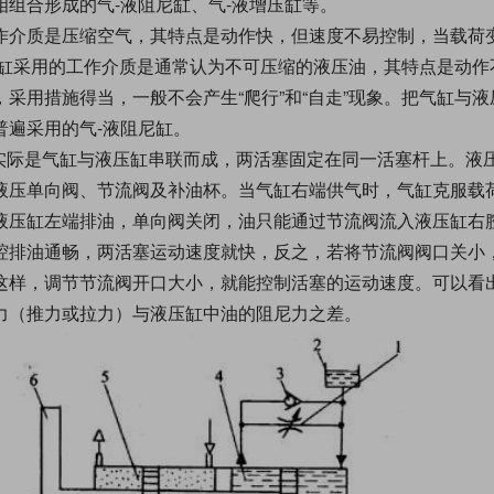
组合形成的气-液阻尼缸、气-液增压缸等。
作介质是压缩空气，其特点是动作快，但速度不易控制，当载荷
液压缸采用的工作介质是通常认为不可压缩的液压油，其特点是动
采用措施得当，一般不会产生“爬行”和“自走”现象。把气缸与
普遍采用的气-液阻尼缸。
，实际是气缸与液压缸串联而成，两活塞固定在同一活塞杆上。液
液压单向阀、节流阀及补油杯。当气缸右端供气时，气缸克服载
液压缸左端排油，单向阀关闭，油只能通过节流阀流入液压缸右
腔排油通畅，两活塞运动速度就快，反之，若将节流阀阀口关小
这样，调节节流阀开口大小，就能控制活塞的运动速度。可以看
力（推力或拉力）与液压缸中油的阻尼力之差。