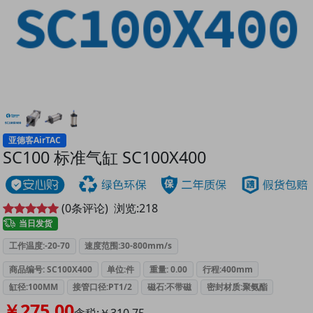
亚德客AirTAC
SC100 标准气缸 SC100X400
(
0
条评论)
浏览:
218
当日发货
工作温度:-20-70
速度范围:30-800mm/s
商品编号: SC100X400
单位:件
重量: 0.00
行程:400mm
缸径:100MM
接管口径:PT1/2
磁石:不带磁
密封材质:聚氨酯
￥275.00
含税:￥310.75