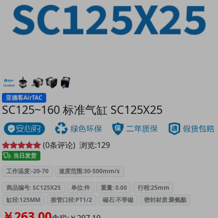
亚德客AirTAC
SC125~160 标准气缸 SC125X25
(
0
条评论)
浏览:
129
当日发货
工作温度:-20-70
速度范围:30-500mm/s
商品编号: SC125X25
单位:件
重量: 0.00
行程:25mm
缸径:125MM
接管口径:PT1/2
磁石:不带磁
密封材质:聚氨酯
￥263.00
含税:￥297.19