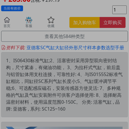
当前有效价
加入购物车
立即购买
首页
客服
收藏
查看其他584种类型
资料下载:
亚德客SC气缸大缸径外形尺寸样本参数选型手册
1、IS06430标准气缸;2、活塞密封采用异型双向密封结
构，尺寸紧凑，有储油功能， 3、为拉杆式气缸，前后盖
与铝管缸体用支柱连接，可靠性好: 4、与IS015552标准气
缸相比，同缸径SC系列气缸长度小;5、气缸缓冲调节平
稳;6、可选配感应磁石，安装传感器方使灵活: 7、多种规
格的气缸及气缸安装附件可供客户选择使用: 8、选择耐高
温密封材料，使用温度范围0-150C。 分类: 活塞气缸 , 品
牌: 亚德客 , 系列: SC125~160