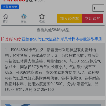
当前有效价
加入购物车
立即购买
首页
客服
收藏
查看其他584种类型
资料下载:
亚德客SC气缸大缸径外形尺寸样本参数选型手册
1、IS06430标准气缸;2、活塞密封采用异型双向密封结
构，尺寸紧凑，有储油功能， 3、为拉杆式气缸，前后盖
与铝管缸体用支柱连接，可靠性好: 4、与IS015552标准气
缸相比，同缸径SC系列气缸长度小;5、气缸缓冲调节平
稳;6、可选配感应磁石，安装传感器方使灵活: 7、多种规
格的气缸及气缸安装附件可供客户选择使用: 8、选择耐高
温密封材料，使用温度范围0-150C。 分类: 活塞气缸 , 品
牌: 亚德客 , 系列: SC125~160