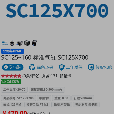
亚德客AirTAC
SC125~160 标准气缸 SC125X700
(
0
条评论)
浏览:
131
销量:6
当日发货
工作温度:-20-70
速度范围:30-500mm/s
商品编号: SC125X700
单位:件
重量: 0.00
行程:700mm
缸径:125MM
接管口径:PT1/2
磁石:不带磁
密封材质:聚氨酯
￥470.00
含税:￥531.1