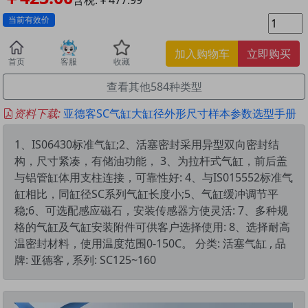
当前有效价
加入购物车
立即购买
首页
客服
收藏
查看其他584种类型
资料下载:
亚德客SC气缸大缸径外形尺寸样本参数选型手册
1、IS06430标准气缸;2、活塞密封采用异型双向密封结
构，尺寸紧凑，有储油功能， 3、为拉杆式气缸，前后盖
与铝管缸体用支柱连接，可靠性好: 4、与IS015552标准气
缸相比，同缸径SC系列气缸长度小;5、气缸缓冲调节平
稳;6、可选配感应磁石，安装传感器方使灵活: 7、多种规
格的气缸及气缸安装附件可供客户选择使用: 8、选择耐高
温密封材料，使用温度范围0-150C。 分类: 活塞气缸 , 品
牌: 亚德客 , 系列: SC125~160