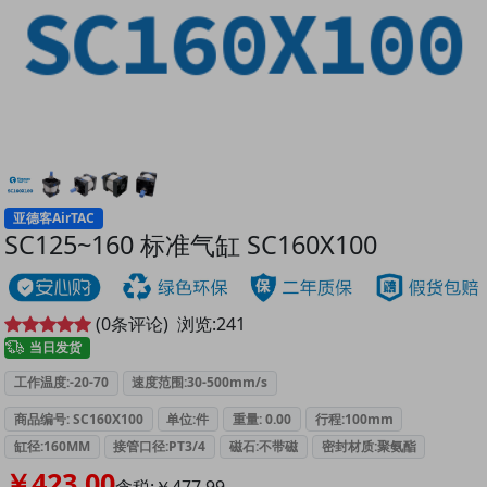
亚德客AirTAC
SC125~160 标准气缸 SC160X100
(
0
条评论)
浏览:
241
当日发货
工作温度:-20-70
速度范围:30-500mm/s
商品编号: SC160X100
单位:件
重量: 0.00
行程:100mm
缸径:160MM
接管口径:PT3/4
磁石:不带磁
密封材质:聚氨酯
￥423.00
含税:￥477.99