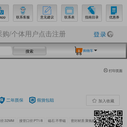
app
联系客服
意见建议
联系表
指南目录
优惠券
采购/个体用户点击注册
购物车
搜索
0
打印页面
加入收藏
径:32MM
接管口径:PT1/8
磁石:不带磁
密封材质:聚氨酯