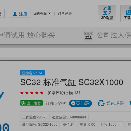
我的页面
|
订单列表
录
注册
3D选型
下载
申请试用 放心购买
公司法人/
亚德客AirTAC
SC32 标准气缸 SC32X1000
(
0
条评论)
浏览:
124
当日发货
订购代码:481
工作温度:-20-70
速度范围:30-800mm/s
商品编号: SC32X1000
单位:件
重量: 0.00
行程:1000mm
缸