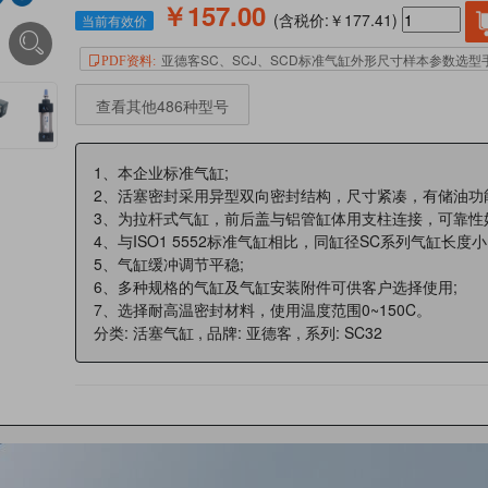
￥157.00
(含税价:￥177.41)
当前有效价
亚德客SC、SCJ、SCD标准气缸外形尺寸样本参数选型
PDF资料:
查看其他486种型号
1、本企业标准气缸;
2、活塞密封采用异型双向密封结构，尺寸紧凑，有储油功
3、为拉杆式气缸，前后盖与铝管缸体用支柱连接，可靠性
4、与ISO1 5552标准气缸相比，同缸径SC系列气缸长度小
5、气缸缓冲调节平稳;
6、多种规格的气缸及气缸安装附件可供客户选择使用;
7、选择耐高温密封材料，使用温度范围0~150C。
分类: 活塞气缸 , 品牌: 亚德客 , 系列: SC32