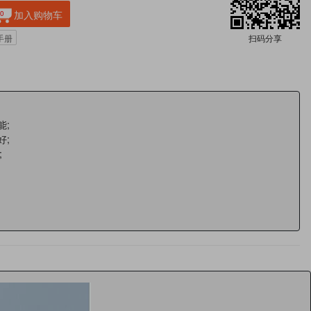
加入购物车
0
扫码分享
手册
能;
好;
;