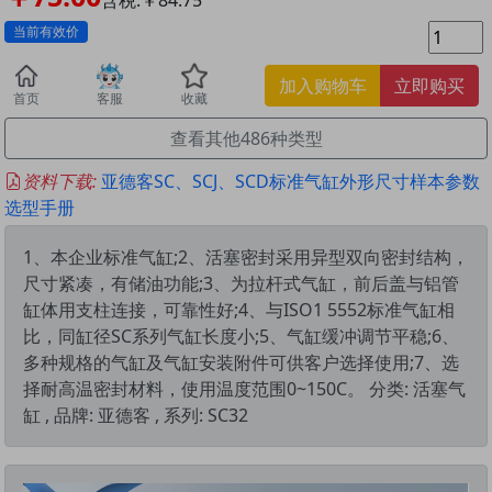
当前有效价
加入购物车
立即购买
首页
客服
收藏
查看其他486种类型
资料下载:
亚德客SC、SCJ、SCD标准气缸外形尺寸样本参数
选型手册
1、本企业标准气缸;2、活塞密封采用异型双向密封结构，
尺寸紧凑，有储油功能;3、为拉杆式气缸，前后盖与铝管
缸体用支柱连接，可靠性好;4、与ISO1 5552标准气缸相
比，同缸径SC系列气缸长度小;5、气缸缓冲调节平稳;6、
多种规格的气缸及气缸安装附件可供客户选择使用;7、选
择耐高温密封材料，使用温度范围0~150C。 分类: 活塞气
缸 , 品牌: 亚德客 , 系列: SC32