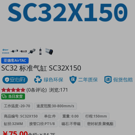
亚德客AirTAC
SC32 标准气缸 SC32X150
(
0
条评论)
浏览:
171
当日发货
工作温度:-20-70
速度范围:30-800mm/s
商品编号: SC32X150
单位:件
重量: 0.00
行程:150mm
缸径:32MM
接管口径:PT1/8
磁石:不带磁
密封材质:聚氨酯
￥75.00
含税:￥84.75