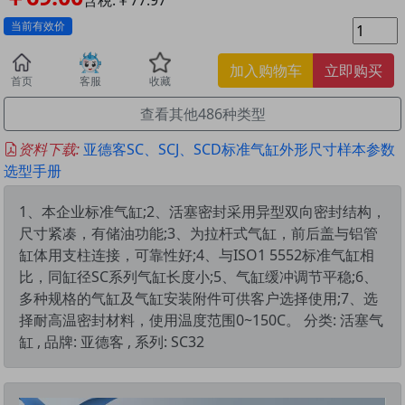
当前有效价
加入购物车
立即购买
首页
客服
收藏
查看其他486种类型
资料下载:
亚德客SC、SCJ、SCD标准气缸外形尺寸样本参数
选型手册
1、本企业标准气缸;2、活塞密封采用异型双向密封结构，
尺寸紧凑，有储油功能;3、为拉杆式气缸，前后盖与铝管
缸体用支柱连接，可靠性好;4、与ISO1 5552标准气缸相
比，同缸径SC系列气缸长度小;5、气缸缓冲调节平稳;6、
多种规格的气缸及气缸安装附件可供客户选择使用;7、选
择耐高温密封材料，使用温度范围0~150C。 分类: 活塞气
缸 , 品牌: 亚德客 , 系列: SC32