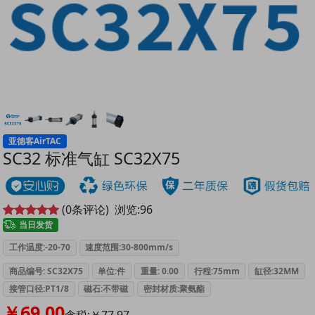
亚德客AirTAC
SC32 标准气缸 SC32X75
(
0
条评论)
浏览:
96
当日发货
工作温度:-20-70
速度范围:30-800mm/s
商品编号: SC32X75
单位:件
重量: 0.00
行程:75mm
缸径:32MM
接管口径:PT1/8
磁石:不带磁
密封材质:聚氨酯
￥69.00
含税:￥77.97