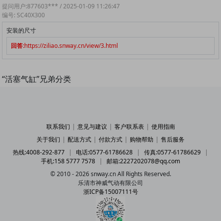
提问用户:877603*** / 2025-01-09 11:26:47
编号: SC40X300
安装的尺寸
回答:
https://ziliao.snway.cn/view/3.html
“活塞气缸”兄弟分类
联系我们
|
意见与建议
|
客户联系表
|
使用指南
关于我们
|
配送方式
|
付款方式
|
购物帮助
|
售后服务
热线:4008-292-877
|
电话:0577-61786628
|
传真:0577-61786629
|
手机:158 5777 7578
|
邮箱:2227202078@qq.com
© 2010 - 2026 snway.cn All Rights Reserved.
乐清市神威气动有限公司
浙ICP备15007111号