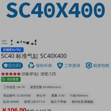
亚德客AirTAC
SC40 标准气缸 SC40X400
(
0
条评论)
浏览:
125
当日发货
工作温度:-20-70
速度范围:30-800mm/s
商品编号: SC40X400
单位:件
重量: 0.00
行程:400mm
缸径:40MM
接管口径:PT1/4
磁石:不带磁
密封材质:聚氨酯
￥106.00
含税:￥119.78