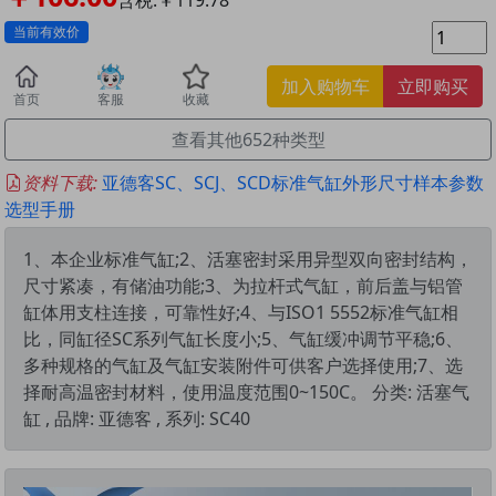
当前有效价
加入购物车
立即购买
首页
客服
收藏
查看其他652种类型
资料下载:
亚德客SC、SCJ、SCD标准气缸外形尺寸样本参数
选型手册
1、本企业标准气缸;2、活塞密封采用异型双向密封结构，
尺寸紧凑，有储油功能;3、为拉杆式气缸，前后盖与铝管
缸体用支柱连接，可靠性好;4、与ISO1 5552标准气缸相
比，同缸径SC系列气缸长度小;5、气缸缓冲调节平稳;6、
多种规格的气缸及气缸安装附件可供客户选择使用;7、选
择耐高温密封材料，使用温度范围0~150C。 分类: 活塞气
缸 , 品牌: 亚德客 , 系列: SC40