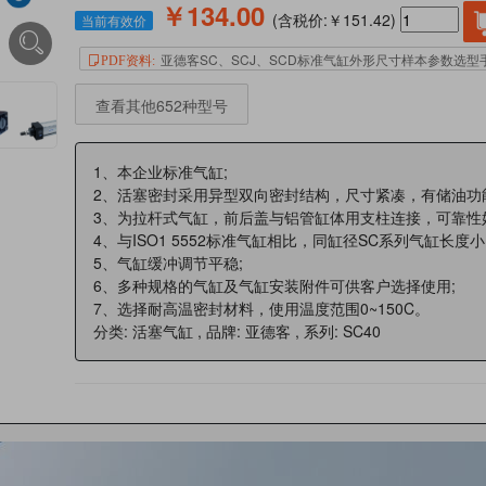
￥134.00
(含税价:￥151.42)
当前有效价
亚德客SC、SCJ、SCD标准气缸外形尺寸样本参数选型
PDF资料:
查看其他652种型号
1、本企业标准气缸;
2、活塞密封采用异型双向密封结构，尺寸紧凑，有储油功
3、为拉杆式气缸，前后盖与铝管缸体用支柱连接，可靠性
4、与ISO1 5552标准气缸相比，同缸径SC系列气缸长度小
5、气缸缓冲调节平稳;
6、多种规格的气缸及气缸安装附件可供客户选择使用;
7、选择耐高温密封材料，使用温度范围0~150C。
分类: 活塞气缸 , 品牌: 亚德客 , 系列: SC40