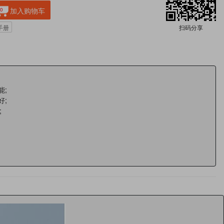
加入购物车
0
扫码分享
手册
能;
好;
;