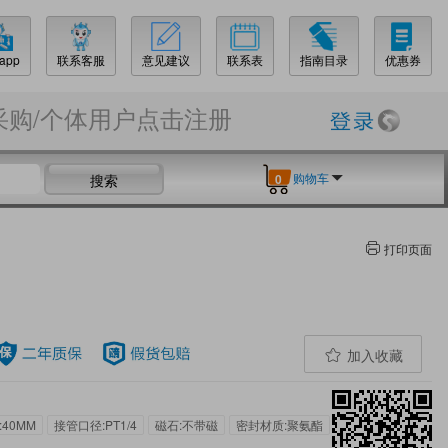
app
联系客服
意见建议
联系表
指南目录
优惠券
采购/个体用户点击注册
购物车
搜索
0
打印页面
加入收藏
:40MM
接管口径:PT1/4
磁石:不带磁
密封材质:聚氨酯