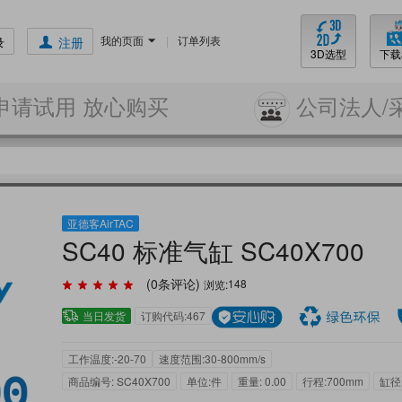
我的页面
|
订单列表
录
注册
3D选型
下载
申请试用 放心购买
公司法人/
亚德客AirTAC
SC40 标准气缸 SC40X700
(
0
条评论)
浏览:
148
当日发货
订购代码:467
工作温度:-20-70
速度范围:30-800mm/s
商品编号: SC40X700
单位:件
重量: 0.00
行程:700mm
缸径