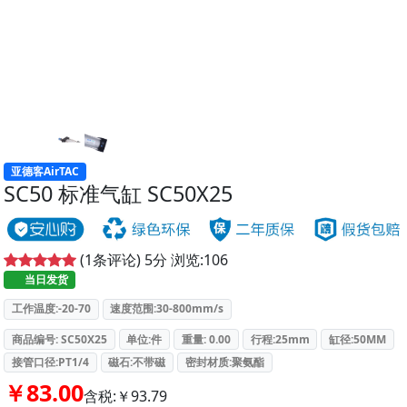
亚德客AirTAC
SC50 标准气缸 SC50X25
(
1
条评论)
5
分
浏览:
106
当日发货
工作温度:-20-70
速度范围:30-800mm/s
商品编号: SC50X25
单位:件
重量: 0.00
行程:25mm
缸径:50MM
接管口径:PT1/4
磁石:不带磁
密封材质:聚氨酯
￥83.00
含税:￥93.79