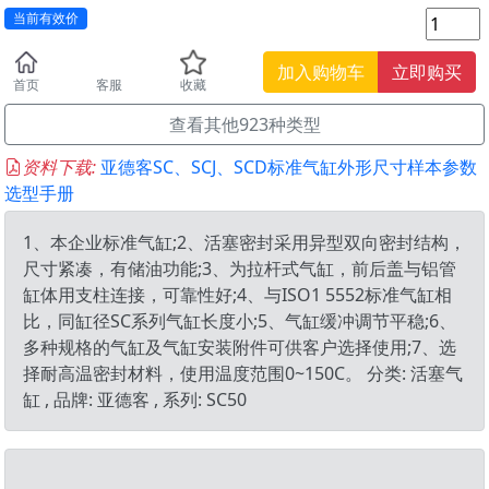
当前有效价
加入购物车
立即购买
首页
客服
收藏
查看其他923种类型
资料下载:
亚德客SC、SCJ、SCD标准气缸外形尺寸样本参数
选型手册
1、本企业标准气缸;2、活塞密封采用异型双向密封结构，
尺寸紧凑，有储油功能;3、为拉杆式气缸，前后盖与铝管
缸体用支柱连接，可靠性好;4、与ISO1 5552标准气缸相
比，同缸径SC系列气缸长度小;5、气缸缓冲调节平稳;6、
多种规格的气缸及气缸安装附件可供客户选择使用;7、选
择耐高温密封材料，使用温度范围0~150C。 分类: 活塞气
缸 , 品牌: 亚德客 , 系列: SC50