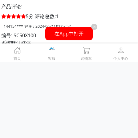
产品评论:
5
分
评论总数:
1
×
144154***
好评：
2024-06-27 01:07:52
在App中打开
编号: SC50X100
系统默认好评
常见问题(FAQ)
首页
客服
购物车
个人中心
咨询问题
问题仅限于产品规格
暂无更多提问信息
“活塞气缸”兄弟分类
联系我们
|
意见与建议
|
客户联系表
|
使用指南