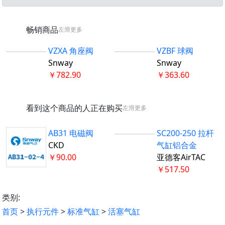
畅销商品
左滑更多
VZXA 角座阀
VZBF 球阀
Snway
Snway
￥782.90
￥363.60
看到这个商品的人正在购买
左滑更多
AB31 电磁阀
SC200-250 拉杆
CKD
气缸铝合金
￥90.00
亚德客AirTAC
￥517.50
类别:
首页
>
执行元件
>
标准气缸
>
活塞气缸