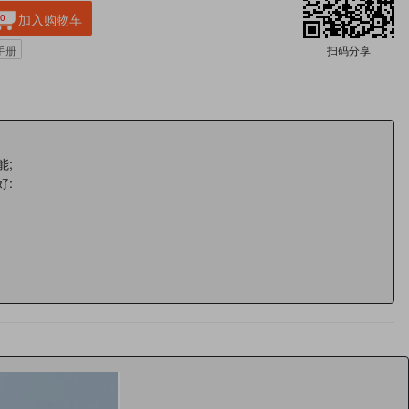
加入购物车
0
扫码分享
手册
能;
好: