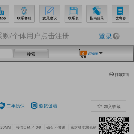
app
联系客服
意见建议
联系表
指南目录
优惠券
采购/个体用户点击注册
购物车
搜索
0
打印页面
加入收藏
:80MM
接管口径:PT3/8
磁石:不带磁
密封材质:聚氨酯