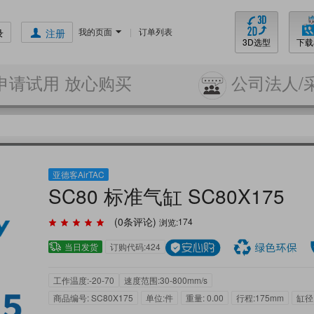
我的页面
|
订单列表
录
注册
3D选型
下载
申请试用 放心购买
公司法人/
亚德客AirTAC
SC80 标准气缸 SC80X175
(
0
条评论)
浏览:
174
当日发货
订购代码:424
工作温度:-20-70
速度范围:30-800mm/s
商品编号: SC80X175
单位:件
重量: 0.00
行程:175mm
缸径