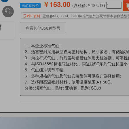
￥163.00
(含税价:￥184.19)
当前有效价
亚德客SC、SCJ、SCD标准气缸外形尺寸样本参数选型
PDF资料:
查看其他858种型号
1、本企业标准气缸;
2、活塞密封采用异型双向密封结构，尺寸紧凑，有储油功
3、为拉杆式气缸，前后盖与铝管缸体用支柱连接，可靠性
4、与ISO15552标准气缸相比，同缸径SC系列气缸长度小:
5、气缸缓冲调节平稳;
6、多种规格的气缸及气缸安装附件可供客户选择使用;
7、选择耐高温密封材料，使用温度范围0-1 50C。
分类: 活塞气缸 , 品牌: 亚德客 , 系列: SC80